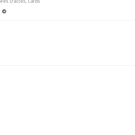
ires D’accès
,
Cards