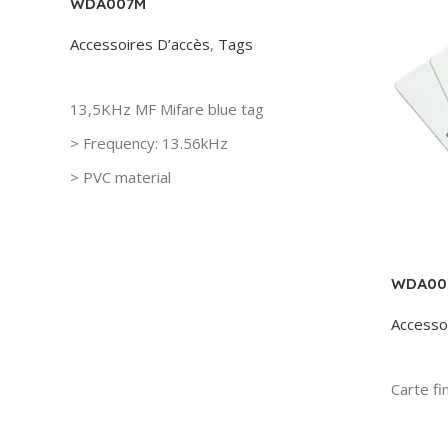
WDA007M
Accessoires D’accès
,
Tags
Read More
13,5KHz MF Mifare blue tag
> Frequency: 13.56kHz
> PVC material
>Blue color
WDA00
Accesso
Read 
Carte f