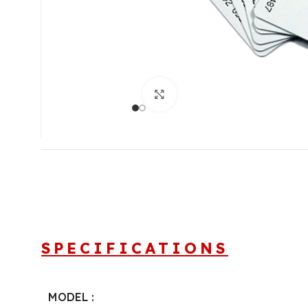
+212 660-790342
/wdlink.maroc
WDLink Maroc
/wdlink
Click to enlarge
info@wdlinkma.com
SPECIFICATIONS
MODEL :