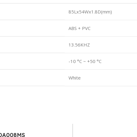
85Lx54Wx1.8D(mm)
ABS + PVC
13.56KHZ
-10 °C ~ +50 °C
White
WDA008MS