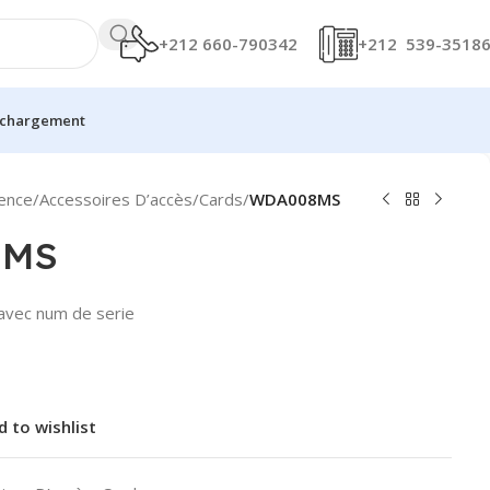
+212 660-790342
+212 539-3518
échargement
ence
/
Accessoires D’accès
/
Cards
/
WDA008MS
8MS
avec num de serie
d to wishlist