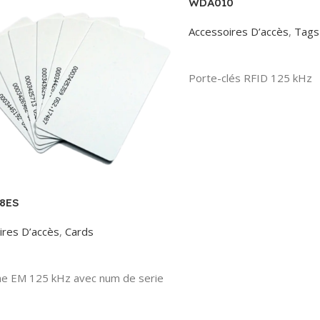
WDA010
Accessoires D’accès
,
Tags
Read More
Porte-clés RFID 125 kHz
8ES
ires D’accès
,
Cards
More
ine EM 125 kHz avec num de serie