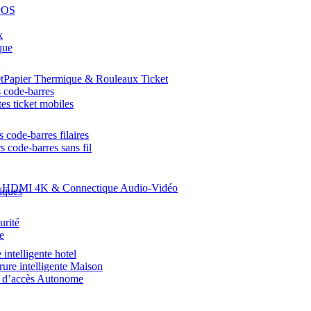
POS
k
que
Papier Thermique & Rouleaux Ticket
 code-barres
es ticket mobiles
 code-barres filaires
s code-barres sans fil
s HDMI 4K & Connectique Audio-Vidéo
iques
urité
te
 intelligente hotel
rure intelligente Maison
e d’accès Autonome