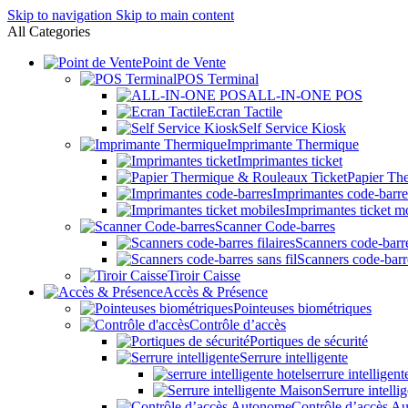
Skip to navigation
Skip to main content
All Categories
Point de Vente
POS Terminal
ALL-IN-ONE POS
Ecran Tactile
Self Service Kiosk
Imprimante Thermique
Imprimantes ticket
Papier Th
Imprimantes code-barre
Imprimantes ticket m
Scanner Code-barres
Scanners code-barre
Scanners code-barre
Tiroir Caisse
Accès & Présence
Pointeuses biométriques
Contrôle d’accès
Portiques de sécurité
Serrure intelligente
serrure intelligent
Serrure intell
Contrôle d’accès A