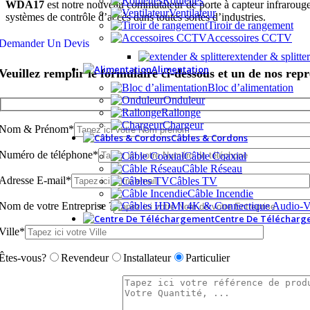
Roulettes
WDA17
est notre nouveau commutateur de porte à capteur infraroug
Ventilateur
systèmes de contrôle d’accès dans toutes sortes d’industries.
Tiroir de rangement
Accessoires CCTV
Demander Un Devis
extender & splitter
Alimentation
Veuillez remplir le formulaire ci-dessous et un de nos rep
Bloc d’alimentation
Onduleur
Rallonge
Chargeur
Nom & Prénom*
Câbles & Cordons
Numéro de téléphone*
Câble Coaxial
Câble Réseau
Adresse E-mail*
Câbles TV
Câble Incendie
Nom de votre Entreprise ?
Centre De Télécharg
Ville*
Êtes-vous?
Revendeur
Installateur
Particulier