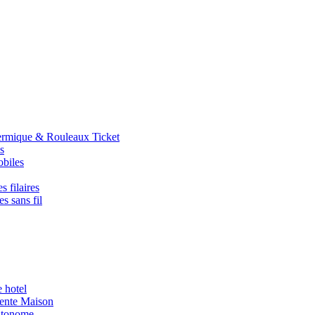
ermique & Rouleaux Ticket
s
obiles
s filaires
s sans fil
e hotel
igente Maison
utonome