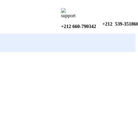
+212 539-35186
+212 660-790342