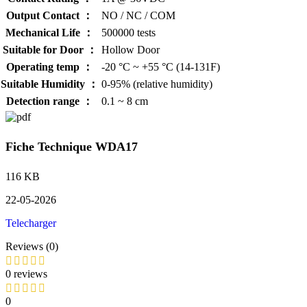
Output Contact ：
NO / NC / COM
Mechanical Life ：
500000 tests
Suitable for Door ：
Hollow Door
Operating temp ：
-20 °C ~ +55 °C (14-131F)
Suitable Humidity ：
0-95% (relative humidity)
Detection range ：
0.1 ~ 8 cm
Fiche Technique WDA17
116 KB
22-05-2026
Telecharger
Reviews (0)
0 reviews
0