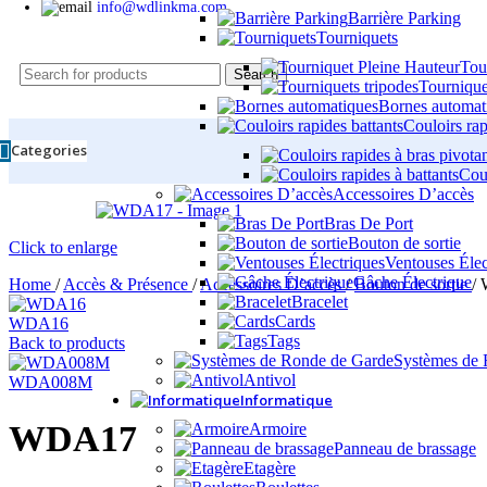
info@wdlinkma.com
Barrière Parking
Tourniquets
Tou
Search
Tournique
Bornes automat
Couloirs rap
Categories
Coul
Accessoires D’accès
Bras De Port
Bouton de sortie
Click to enlarge
Ventouses Élec
Gâche Électrique
Home
/
Accès & Présence
/
Accessoires D’accès
/
Bouton de sortie
/
Bracelet
Cards
WDA16
Tags
Back to products
Systèmes de 
Antivol
WDA008M
Informatique
WDA17
Armoire
Panneau de brassage
Etagère