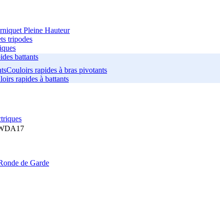
rniquet Pleine Hauteur
ts tripodes
iques
ides battants
Couloirs rapides à bras pivotants
oirs rapides à battants
triques
WDA17
Ronde de Garde