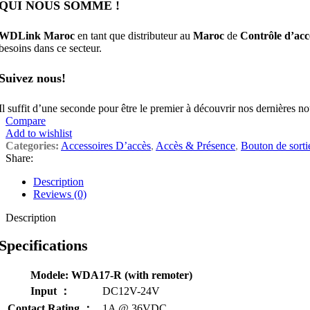
QUI NOUS SOMME !
WDLink Maroc
en tant que distributeur au
Maroc
de
Contrôle d’acc
besoins dans ce secteur.
Suivez nous!
Il suffit d’une seconde pour être le premier à découvrir nos dernières 
Compare
Add to wishlist
Categories:
Accessoires D’accès
,
Accès & Présence
,
Bouton de sorti
Share:
Description
Reviews (0)
Description
Specifications
Modele: WDA17-R (with remoter)
Input ：
DC12V-24V
Contact Rating ：
1A @ 36VDC