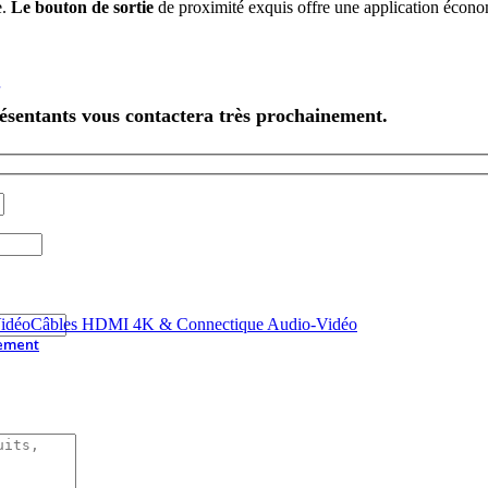
e.
Le bouton de sortie
de proximité exquis offre une application écono
résentants vous contactera très prochainement.
Câbles HDMI 4K & Connectique Audio-Vidéo
ement