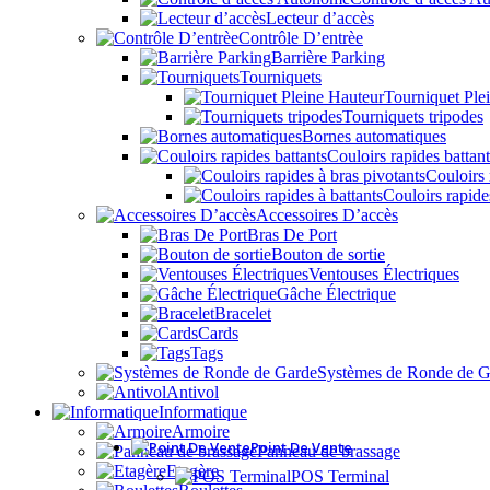
Lecteur d’accès
Contrôle D’entrèe
Barrière Parking
Tourniquets
Tourniquet Ple
Tourniquets tripodes
Bornes automatiques
Couloirs rapides battant
Couloirs 
Couloirs rapide
Accessoires D’accès
Bras De Port
Bouton de sortie
Ventouses Électriques
Gâche Électrique
Bracelet
Cards
Tags
Systèmes de Ronde de G
Antivol
Informatique
Armoire
Point De Vente
Panneau de brassage
Etagère
POS Terminal