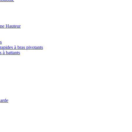
ine Hauteur
s
rapides à bras pivotants
s à battants
arde