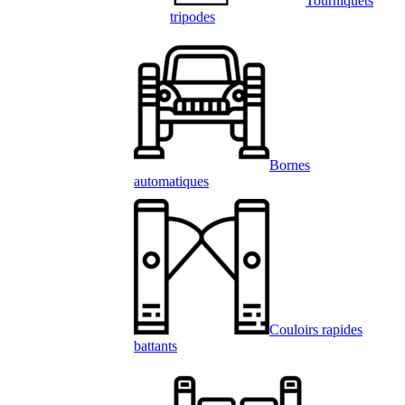
Tourniquets
tripodes
Bornes
automatiques
Couloirs rapides
battants