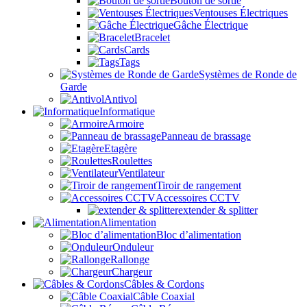
Bouton de sortie
Ventouses Électriques
Gâche Électrique
Bracelet
Cards
Tags
Systèmes de Ronde de
Garde
Antivol
Informatique
Armoire
Panneau de brassage
Etagère
Roulettes
Ventilateur
Tiroir de rangement
Accessoires CCTV
extender & splitter
Alimentation
Bloc d’alimentation
Onduleur
Rallonge
Chargeur
Câbles & Cordons
Câble Coaxial