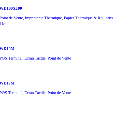
Compare
WD100X100
Quick view
Add to wishlist
Point de Vente
,
Imprimante Thermique
,
Papier Thermique & Rouleaux
Ticket
Read More
Compare
WD15M
Quick view
Add to wishlist
POS Terminal
,
Ecran Tactile
,
Point de Vente
Read More
Compare
WD17M
Quick view
Add to wishlist
POS Terminal
,
Ecran Tactile
,
Point de Vente
Read More
Compare