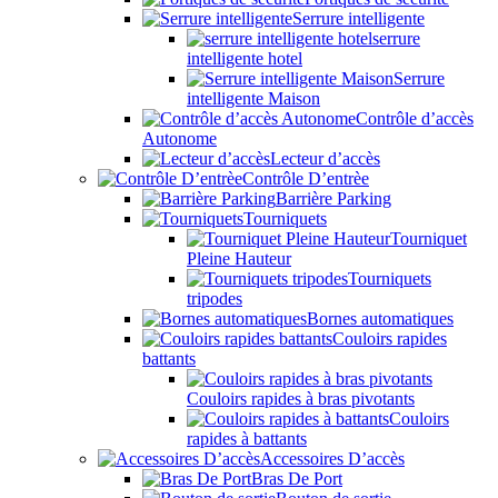
Serrure intelligente
serrure
intelligente hotel
Serrure
intelligente Maison
Contrôle d’accès
Autonome
Lecteur d’accès
Contrôle D’entrèe
Barrière Parking
Tourniquets
Tourniquet
Pleine Hauteur
Tourniquets
tripodes
Bornes automatiques
Couloirs rapides
battants
Couloirs rapides à bras pivotants
Couloirs
rapides à battants
Accessoires D’accès
Bras De Port