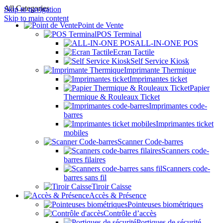
All Categories
Skip to navigation
Skip to main content
Point de Vente
POS Terminal
ALL-IN-ONE POS
Ecran Tactile
Self Service Kiosk
Imprimante Thermique
Imprimantes ticket
Papier
Thermique & Rouleaux Ticket
Imprimantes code-
barres
Imprimantes ticket
mobiles
Scanner Code-barres
Scanners code-
barres filaires
Scanners code-
barres sans fil
Tiroir Caisse
Accès & Présence
Pointeuses biométriques
Contrôle d’accès
Portiques de sécurité