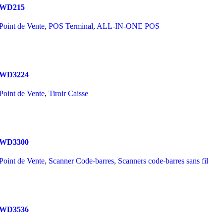
WD215
Quick view
Add to wishlist
Point de Vente
,
POS Terminal
,
ALL-IN-ONE POS
Read More
Compare
WD3224
Quick view
Add to wishlist
Point de Vente
,
Tiroir Caisse
Read More
Compare
WD3300
Quick view
Add to wishlist
Point de Vente
,
Scanner Code-barres
,
Scanners code-barres sans fil
Read More
Compare
WD3536
Quick view