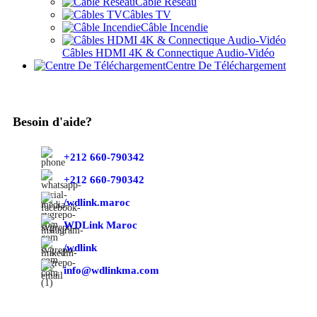
Câble Réseau
Câbles TV
Câble Incendie
Câbles HDMI 4K & Connectique Audio-Vidéo
Centre De Téléchargement
Besoin d'aide?
+212 660-790342
+212 660-790342
/wdlink.maroc
WDLink Maroc
/wdlink
info@wdlinkma.com