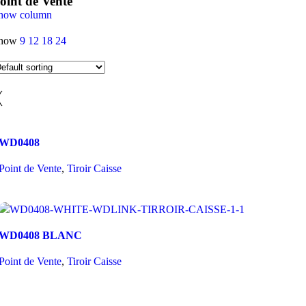
oint de Vente
how column
how
9
12
18
24
Compare
WD0408
Quick view
Add to wishlist
Point de Vente
,
Tiroir Caisse
Read More
Compare
WD0408 BLANC
Quick view
Add to wishlist
Point de Vente
,
Tiroir Caisse
Read More