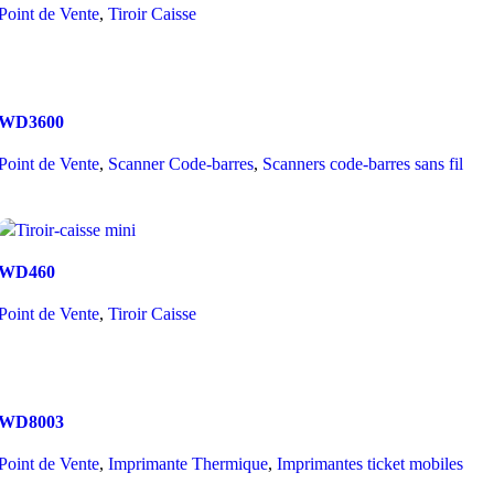
Add to wishlist
Point de Vente
,
Tiroir Caisse
Read More
Compare
WD3600
Quick view
Add to wishlist
Point de Vente
,
Scanner Code-barres
,
Scanners code-barres sans fil
Read More
Compare
WD460
Quick view
Add to wishlist
Point de Vente
,
Tiroir Caisse
Read More
Compare
WD8003
Quick view
Add to wishlist
Point de Vente
,
Imprimante Thermique
,
Imprimantes ticket mobiles