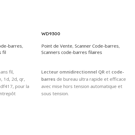
WD9300
ode-barres
,
Point de Vente
,
Scanner Code-barres
,
fil
Scanners code-barres filaires
Read More
ns fil,
Lecteur omnidirectionnel QR
et
code-
, 1d, 2d, qr,
barres
de bureau ultra rapide et efficace
df417, pour la
avec mise hors tension automatique et
entrepôt
sous tension.