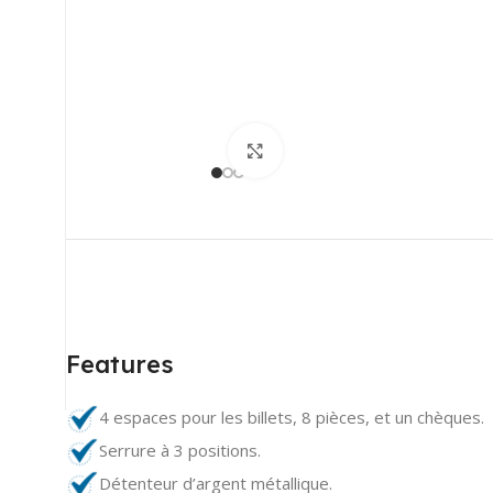
+212 660-790342
/wdlink.maroc
Click to enlarge
WDLink Maroc
/wdlink
info@wdlinkma.com
Features
4 espaces pour les billets, 8 pièces, et un chèques.
Serrure à 3 positions.
Détenteur d’argent métallique.