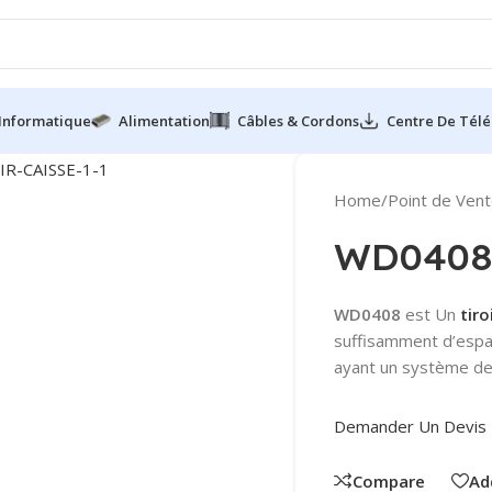
Informatique
Alimentation
Câbles & Cordons
Centre De Tél
Home
/
Point de Ven
WD0408
WD0408
est Un
tiro
suffisamment d’espa
ayant un système de
Demander Un Devis
Compare
Ad