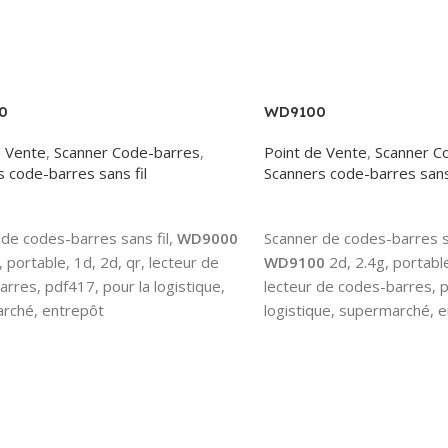
0
WD9100
e Vente
,
Scanner Code-barres
,
Point de Vente
,
Scanner C
 code-barres sans fil
Scanners code-barres sans 
More
Read More
de codes-barres sans fil,
WD9000
Scanner de codes-barres sa
, portable, 1d, 2d, qr, lecteur de
WD9100
2d, 2.4g, portable
rres, pdf417, pour la logistique,
lecteur de codes-barres, p
rché, entrepôt
logistique, supermarché, 