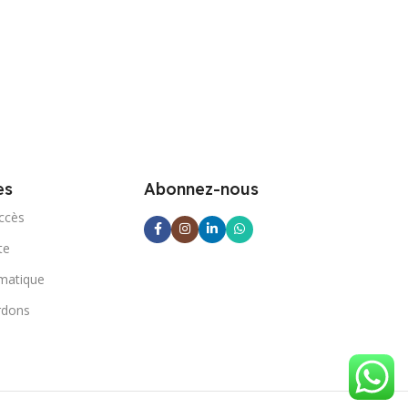
es
Abonnez-nous
ccès
te
rmatique
rdons