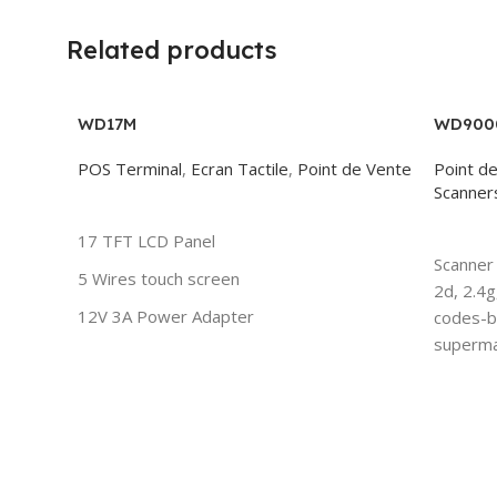
Related products
WD17M
WD900
POS Terminal
,
Ecran Tactile
,
Point de Vente
Point d
Scanners
Read More
Read 
17 TFT LCD Panel
Scanner 
5 Wires touch screen
2d, 2.4g
12V 3A Power Adapter
codes-ba
superma
17" AUO TFT LCD Panel
5 Wires touch screen by Higgstec (anti-
high temperature)
12V 3A Power adapter from Taiwan