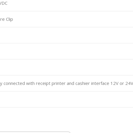
4VDC
re Clip
ly connected with receipt printer and cashier interface 12V or 24V