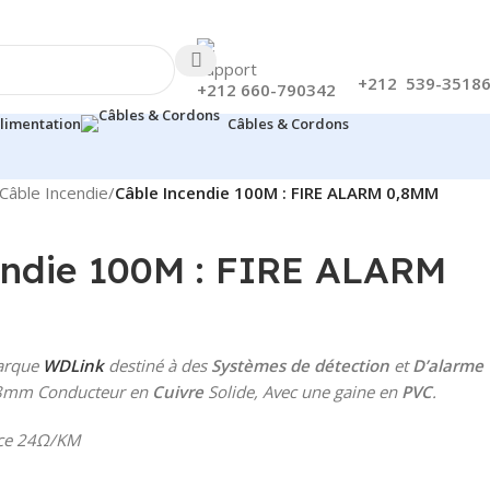
+212 539-3518
+212 660-790342
limentation
Câbles & Cordons
Câble Incendie
/
Câble Incendie 100M : FIRE ALARM 0,8MM
endie 100M : FIRE ALARM
arque
WDLink
destiné à des
Systèmes de détection
et
D’alarme
,8mm Conducteur en
Cuivre
Solide, Avec une gaine en
PVC
.
nce 24Ω/KM