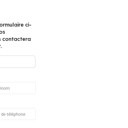
formulaire ci-
INFORMATIONS DE CONTACT
os
s contactera
Nº12 Lot, Zone Industrielle Gzenaya,
.
Tanger 90000
+212 660-790342
+212 539-351866
info@wdlinkma.com
QUI NOUS SOMME !
WDLink Maroc
en tant que distributeur au