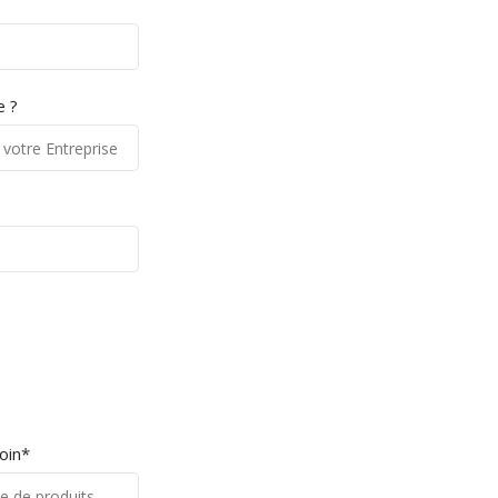
Maroc
de
Contrôle d’accès
(
Barrière
Parking
,
Tourniquets
…) et
Point de
vente
dispose d’une large gamme de
produits et systèmes permettant de
e ?
couvrir vos besoins dans ce secteur.
Suivez nous!
Il suffit d’une seconde pour être le
premier à découvrir nos dernières
nouveautés et promotions …
oin*