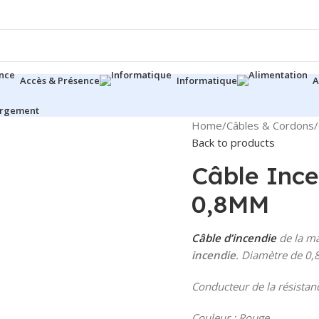
Accès & Présence
Informatique
A
argement
Home
/
Câbles & Cordons
/
Back to products
Câble Inc
0,8MM
Câble d’incendie
de la m
incendie
. Diamètre de 0
Conducteur de la résista
Couleur : Rouge