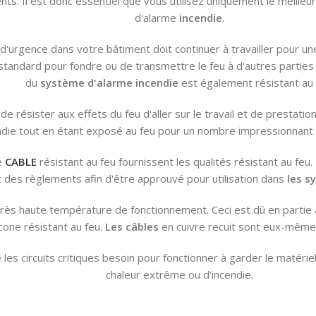
s. Il est donc essentiel que vous utilisez uniquement le meilleur
d'alarme
incendie
.
d'urgence dans votre bâtiment doit continuer à travailler pour une 
standard pour fondre ou de transmettre le feu à d'autres parties d
du
système d'alarme incendie
est également résistant au 
de résister aux effets du feu d'aller sur le travail et de prestat
ndie tout en étant exposé au feu pour un nombre impressionnant
e
CABLE
résistant au feu fournissent les qualités résistant au feu.
t des règlements afin d'être approuvé pour utilisation dans
les
sy
très haute température de fonctionnement. Ceci est dû en partie 
icone résistant au feu.
Les câbles
en cuivre recuit sont eux-mêmes d
 les circuits critiques besoin pour fonctionner à garder le matér
chaleur extrême ou d'incendie.