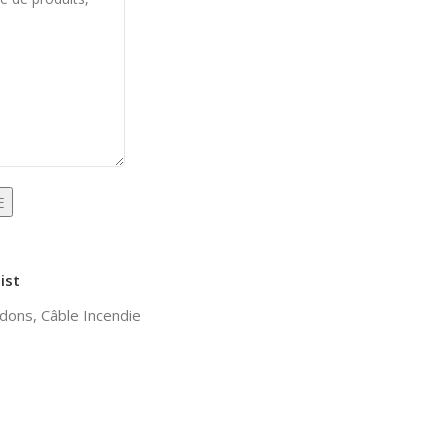
ist
rdons
,
Câble Incendie