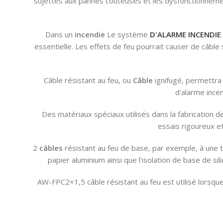
sujettes aux pannes coûteuses et les dysfonctionnement
Dans un
incendie
Le système
D'ALARME INCENDIE
essentielle. Les effets de feu pourrait causer de câble 
Câble résistant au feu, ou
Câble
ignifugé, permettra 
d'alarme ince
Des matériaux spéciaux utilisés dans la fabrication d
essais rigoureux e
2
câbles
résistant au feu de base, par exemple, à une 
papier aluminium ainsi que l'isolation de base de sil
AW-FPC2×1,5 câble résistant au feu est utilisé lorsque