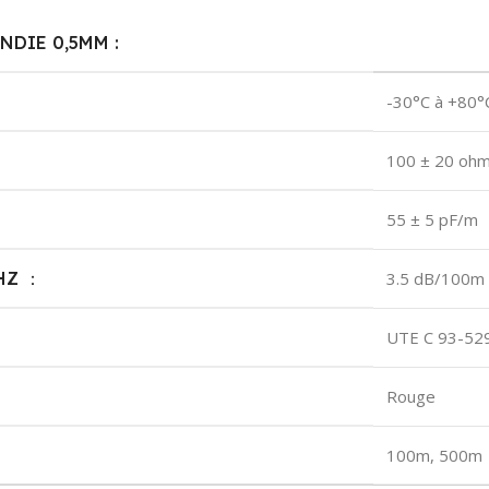
NDIE 0,5MM :
-30°C à +80°
100 ± 20 oh
55 ± 5 pF/m
HZ ：
3.5 dB/100m
UTE C 93-529
Rouge
100m, 500m