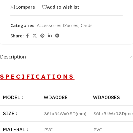
Compare
Add to wishlist
Categories:
Accessoires D’accès
,
Cards
Share:
Description
SPECIFICATIONS
MODEL :
WDA008E
WDA008ES
SIZE :
86Lx54Wx0.8D(mm)
86Lx54Wx0.8D(m
MATERAL :
PVC
PVC