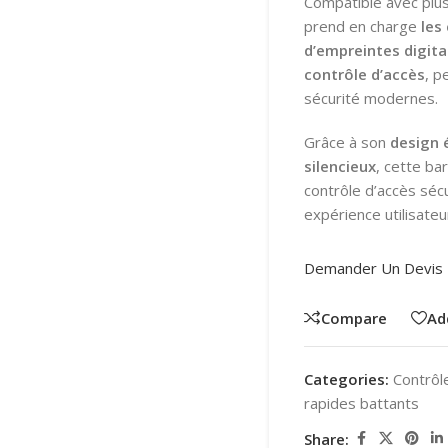
Compatible avec plus
prend en charge
les
d’empreintes digita
contrôle d’accès
, p
sécurité modernes.
Grâce à son
design 
silencieux
, cette ba
contrôle d’accès sécu
expérience utilisateu
Demander Un Devis
Compare
Ad
Categories:
Contrôl
rapides battants
Share: