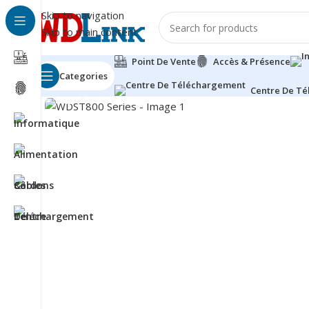
Skip to navigation
Skip to main content
Point De Vente
Accès & Présence
Categories
Click to enlarge
Centre De T
Besoin d'aide?
+212 660-790342