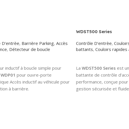
WDST500 Series
e D’entrèe
,
Barrière Parking
,
Accès
Contrôle D’entrèe
,
Couloir
nce
,
Détecteur de boucle
battants
,
Couloirs rapides 
More
Read More
r inductif à boucle simple pour
La
WDST500 Series
est un
e
WDP01
pour ouvre-porte
battante de contrôle d’ac
que Accès inductif au véhicule pour
performance, conçue pour
ation à barrière.
gestion sécurisée et fluid
sorties dans les environn
professionnels. Cet équip
une combinaison avancée
de précision, électroniqu
et contrôle par micropr