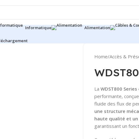
Informatique
Alimentation
éléchargement
Home
/
Accès & Prés
WDST800
La
WDST800 Series
performante, conçue 
fluide des flux de p
une structure méca
haute qualité et un
garantissant un fonc