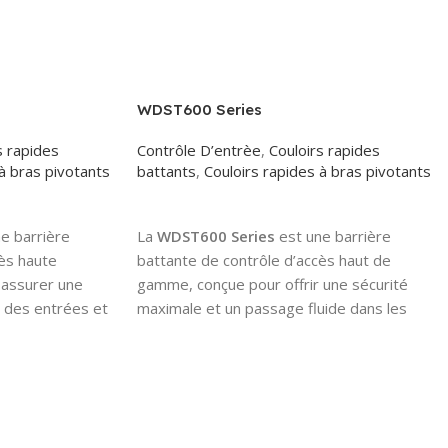
WDST600 Series
s rapides
Contrôle D’entrèe
,
Couloirs rapides
à bras pivotants
battants
,
Couloirs rapides à bras pivotants
Read More
e barrière
La
WDST600 Series
est une barrière
cès haute
battante de contrôle d’accès haut de
 assurer une
gamme, conçue pour offrir une sécurité
e des entrées et
maximale et un passage fluide dans les
ements
environnements à fort trafic. Elle intègre
ement intègre
une technologie avancée combinant
 de
mécanique
structure mécanique robuste,
e intelligente
électronique de haute précision et
ocesseur
,
contrôle intelligent par