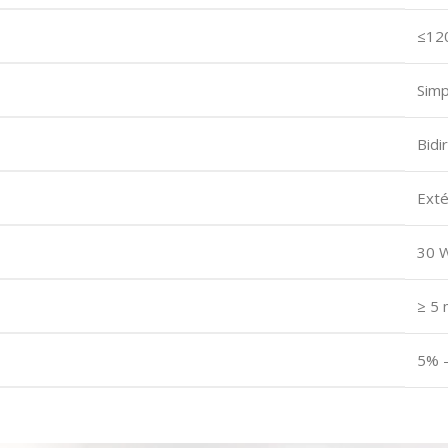
≤12
Simp
Bidi
Exté
30 W
≥ 5 
5% 