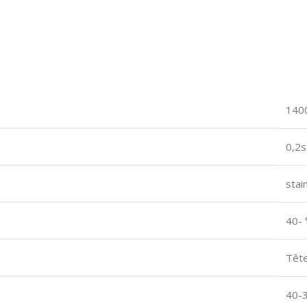
140
0,2s
stai
40- 
Tête
40-