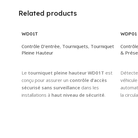
Related products
WD01T
WDP01
Contrôle D’entrèe
,
Tourniquets
,
Tourniquet
Contrôl
Pleine Hauteur
& Prése
Read More
Read 
Le
tourniquet pleine hauteur WD01T
est
Détecteu
conçu pour assurer un
contrôle d’accès
véhicul
sécurisé sans surveillance
dans les
automati
installations à
haut niveau de sécurité
.
la circul
Appartenant à la catégorie des
tourniquets pleine hauteur
, il constitue
une solution efficace pour protéger les
zones sensibles et restreintes contre
toute intrusion non autorisée.