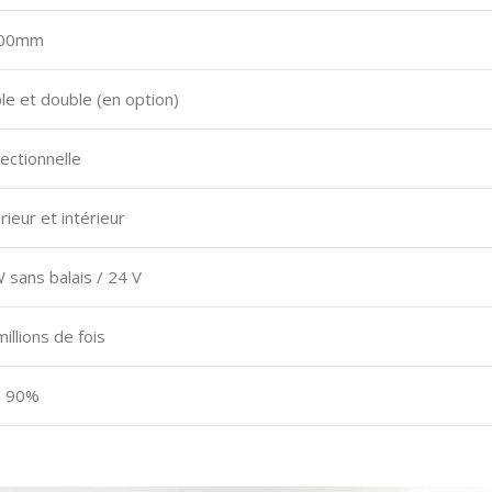
00mm
le et double (en option)
rectionnelle
rieur et intérieur
 sans balais / 24 V
millions de fois
- 90%