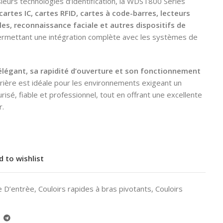
ieurs technologies d’identification, la WDST800 Series
 cartes IC, cartes RFID, cartes à code-barres, lecteurs
les, reconnaissance faciale et autres dispositifs de
ermettant une intégration complète avec les systèmes de
élégant, sa rapidité d’ouverture et son fonctionnement
rrière est idéale pour les environnements exigeant un
risé, fiable et professionnel, tout en offrant une excellente
r.
d to wishlist
e D’entrèe
,
Couloirs rapides à bras pivotants
,
Couloirs