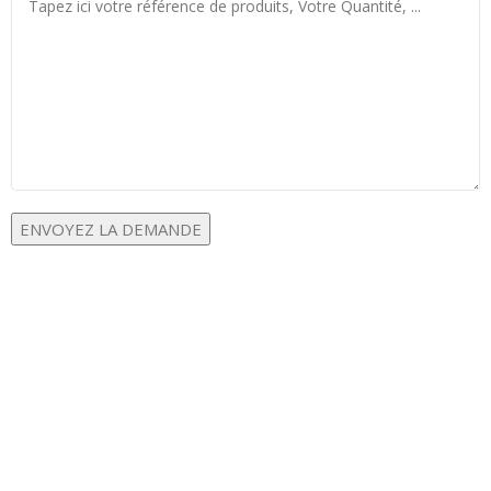
INFORMATIONS DE CONTACT
Nº12 Lot, Zone Industrielle Gzenaya, Tanger 90000
+212 660-790342