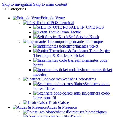
Skip to navigation
Skip to main content
All Categories
Point de Vente
POS Terminal
ALL-IN-ONE POS
Ecran Tactile
Self Service Kiosk
Imprimante Thermique
Imprimantes ticket
Papier
Thermique & Rouleaux Ticket
Imprimantes code-
barres
Imprimantes ticket
mobiles
Scanner Code-barres
Scanners code-
barres filaires
Scanners code-
barres sans fil
Tiroir Caisse
Accès & Présence
Pointeuses biométriques
Contrôle d’accès