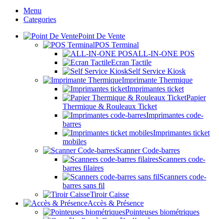
Menu
Categories
Point De Vente
POS Terminal
ALL-IN-ONE POS
Ecran Tactile
Self Service Kiosk
Imprimante Thermique
Imprimantes ticket
Papier
Thermique & Rouleaux Ticket
Imprimantes code-
barres
Imprimantes ticket
mobiles
Scanner Code-barres
Scanners code-
barres filaires
Scanners code-
barres sans fil
Tiroir Caisse
Accès & Présence
Pointeuses biométriques