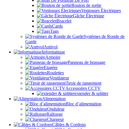
Bras De Port
Bouton de sortie
Ventouses Électriques
Gâche Électrique
Bracelet
Cards
Tags
Systèmes de Ronde de
Garde
Antivol
Informatique
Armoire
Panneau de brassage
Etagère
Roulettes
Ventilateur
Tiroir de rangement
Accessoires CCTV
extender & splitter
Alimentation
Bloc d’alimentation
Onduleur
Rallonge
Chargeur
Câbles & Cordons