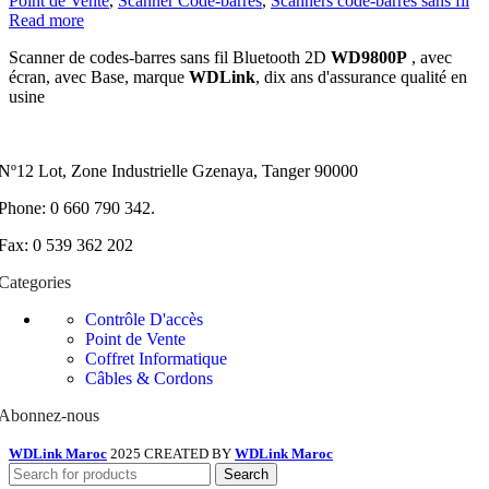
Point de Vente
,
Scanner Code-barres
,
Scanners code-barres sans fil
Read more
Scanner de codes-barres sans fil Bluetooth 2D
WD9800P
, avec
écran, avec Base, marque
WDLink
, dix ans d'assurance qualité en
usine
Nº12 Lot, Zone Industrielle Gzenaya, Tanger 90000
Phone: 0 660 790 342.
Fax: 0 539 362 202
Categories
Contrôle D'accès
Point de Vente
Coffret Informatique
Câbles & Cordons
Abonnez-nous
WDLink Maroc
2025 CREATED BY
WDLink Maroc
Search