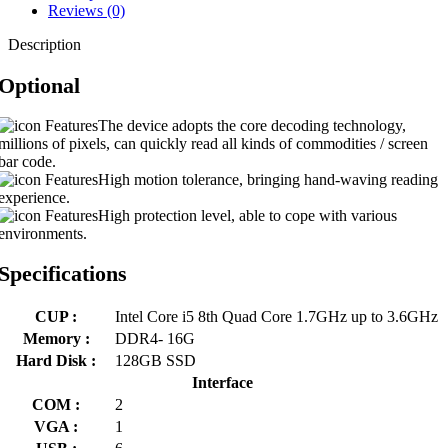
Reviews (0)
Description
Optional
The device adopts the core decoding technology,
millions of pixels, can quickly read all kinds of commodities / screen
bar code.
High motion tolerance, bringing hand-waving reading
experience.
High protection level, able to cope with various
environments.
Specifications
CUP :
Intel Core i5 8th Quad Core 1.7GHz up to 3.6GHz
Memory :
DDR4- 16G
Hard Disk :
128GB SSD
Interface
COM :
2
VGA :
1