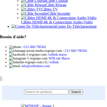
Câble Coaxial
Câble Réseau
Câbles TV
Câble Incendie
Câbles HDMI 4K & Connectique Audio-Vidéo
Centre De Téléchargement
Besoin d'aide?
+212 660-790342
+212 660-790342
/wdlink.maroc
WDLink Maroc
/wdlink
info@wdlinkma.com
Search