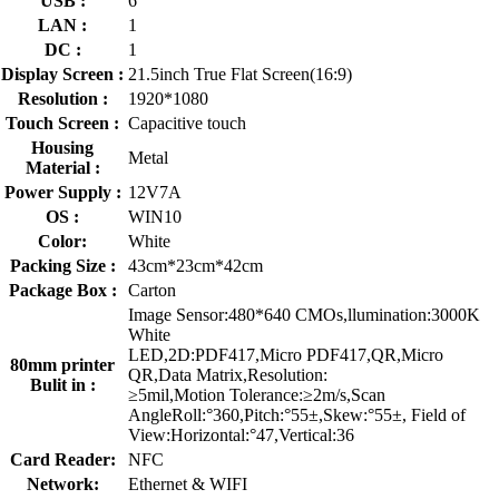
USB :
6
LAN :
1
DC :
1
Display Screen :
21.5inch True Flat Screen(16:9)
Resolution :
1920*1080
Touch Screen :
Capacitive touch
Housing
Metal
Material :
Power Supply :
12V7A
OS :
WIN10
Color:
White
Packing Size :
43cm*23cm*42cm
Package Box :
Carton
Image Sensor:480*640 CMOs,llumination:3000K
White
LED,2D:PDF417,Micro PDF417,QR,Micro
80mm printer
QR,Data Matrix,Resolution:
Bulit in :
≥5mil,Motion Tolerance:≥2m/s,Scan
AngleRoll:°360,Pitch:°55±,Skew:°55±, Field of
View:Horizontal:°47,Vertical:36
Card Reader:
NFC
Network:
Ethernet & WIFI