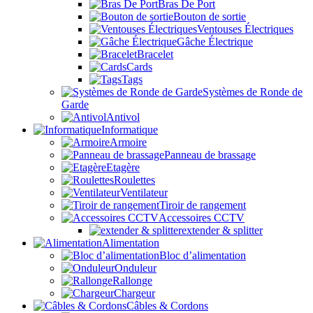
Bras De Port
Bouton de sortie
Ventouses Électriques
Gâche Électrique
Bracelet
Cards
Tags
Systèmes de Ronde de
Garde
Antivol
Informatique
Armoire
Panneau de brassage
Etagère
Roulettes
Ventilateur
Tiroir de rangement
Accessoires CCTV
extender & splitter
Alimentation
Bloc d’alimentation
Onduleur
Rallonge
Chargeur
Câbles & Cordons