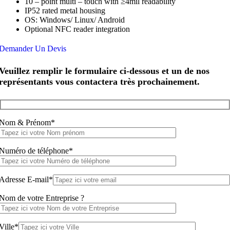
10 – point multi – touch with ≥4mil readability
IP52 rated metal housing
OS: Windows/ Linux/ Android
Optional NFC reader integration
Demander Un Devis
Veuillez remplir le formulaire ci-dessous et un de nos
représentants vous contactera très prochainement.
Nom & Prénom*
Numéro de téléphone*
Adresse E-mail*
Nom de votre Entreprise ?
Ville*