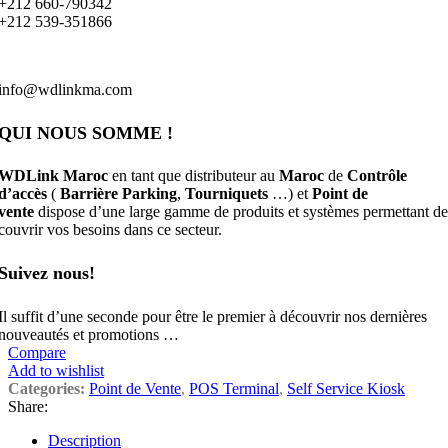
+212 660-790342
+212 539-351866
info@wdlinkma.com
QUI NOUS SOMME !
WDLink Maroc
en tant que distributeur au
Maroc
de
Contrôle
d’accès
(
Barrière Parking
,
Tourniquets
…) et
Point de
vente
dispose d’une large gamme de produits et systèmes permettant de
couvrir vos besoins dans ce secteur.
Suivez nous!
Il suffit d’une seconde pour être le premier à découvrir nos dernières
nouveautés et promotions …
Compare
Add to wishlist
Categories:
Point de Vente
,
POS Terminal
,
Self Service Kiosk
Share:
Description