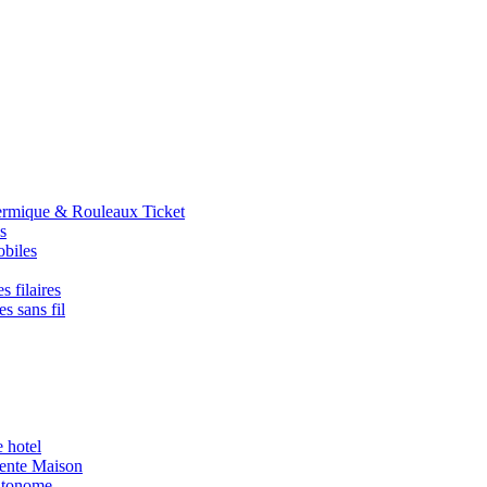
ermique & Rouleaux Ticket
s
obiles
s filaires
s sans fil
e hotel
igente Maison
utonome