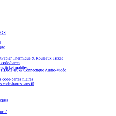
POS
k
que
Papier Thermique & Rouleaux Ticket
 code-barres
es ticket mobiles
s HDMI 4K & Connectique Audio-Vidéo
 code-barres filaires
s code-barres sans fil
iques
urité