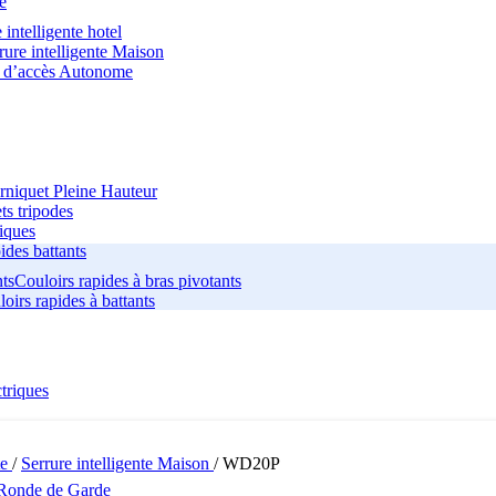
te
 intelligente hotel
rure intelligente Maison
e d’accès Autonome
rniquet Pleine Hauteur
ts tripodes
iques
ides battants
Couloirs rapides à bras pivotants
oirs rapides à battants
triques
te
/
Serrure intelligente Maison
/
WD20P
Ronde de Garde