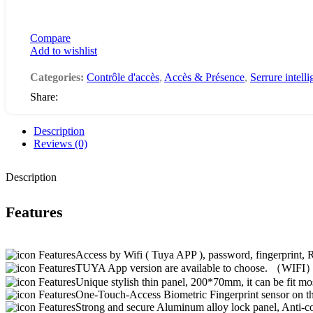
Compare
Add to wishlist
Categories:
Contrôle d'accès
,
Accès & Présence
,
Serrure intelli
Share:
Description
Reviews (0)
Description
Features
Access by Wifi ( Tuya APP ), password, fingerprint, 
TUYA App version are available to choose. （WIFI
Unique stylish thin panel, 200*70mm, it can be fit mos
One-Touch-Access Biometric Fingerprint sensor on th
Strong and secure Aluminum alloy lock panel, Anti-co