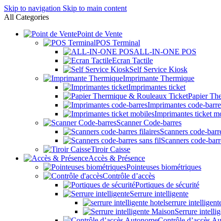
Skip to navigation
Skip to main content
All Categories
Point de Vente
POS Terminal
ALL-IN-ONE POS
Ecran Tactile
Self Service Kiosk
Imprimante Thermique
Imprimantes ticket
Papier Th
Imprimantes code-barre
Imprimantes ticket m
Scanner Code-barres
Scanners code-barre
Scanners code-barre
Tiroir Caisse
Accès & Présence
Pointeuses biométriques
Contrôle d’accès
Portiques de sécurité
Serrure intelligente
serrure intelligent
Serrure intell
Contrôle d’accès A