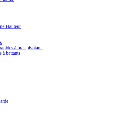
ine Hauteur
s
rapides à bras pivotants
s à battants
arde