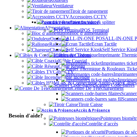
Roulettes
Ventilateur
Tiroir de rangement
Accessoires CCTV
Point De Vente
extender & splitter
Alimentation
POS Terminal
Bloc d’alimentation
ALL-IN-ONE 
Onduleur
Ecran Tactile
Rallonge
Self Service Kios
Chargeur
Imprimante Thermi
Câbles & Cordons
Câble Coaxial
Imprimantes ticket
Câble Réseau
Câbles TV
Imprimantes
Câble Incendie
Imprimant
Câble
Scanner Code-barres
Centre De Téléchargement
Scanners
Scanner
Tiroir Caisse
Accès & Présence
Besoin d'aide?
Pointeuses biométr
Contrôle d’accès
Portiques de séc