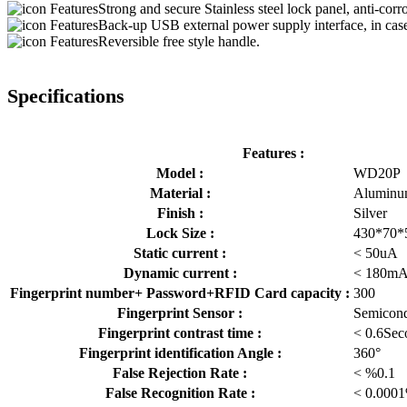
Strong and secure Stainless steel lock panel, anti-corr
Back-up USB external power supply interface, in case
Reversible free style handle.
Specifications
Features :
Model :
WD20P
Material :
Aluminum
Finish :
Silver
Lock Size :
430*70
Static current :
< 50uA
Dynamic current :
< 180m
Fingerprint number+ Password+RFID Card capacity :
300
Fingerprint Sensor :
Semicond
Fingerprint contrast time :
< 0.6Sec
Fingerprint identification Angle :
360°
False Rejection Rate :
< %0.1
False Recognition Rate :
< 0.000