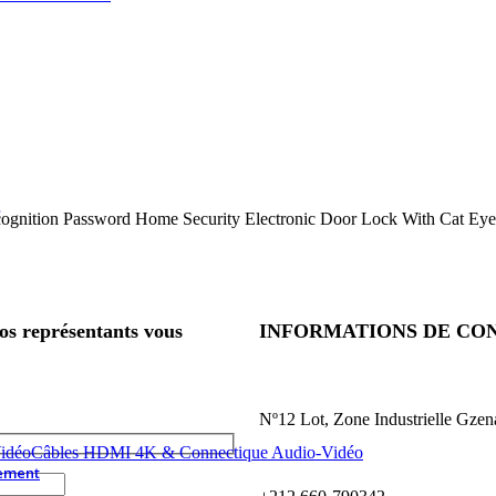
ecognition Password Home Security Electronic Door Lock With Cat Ey
nos représentants vous
INFORMATIONS DE CO
Nº12 Lot, Zone Industrielle Gze
Câbles HDMI 4K & Connectique Audio-Vidéo
ement