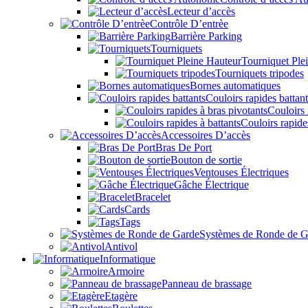
Lecteur d’accès
Contrôle D’entrèe
Barrière Parking
Tourniquets
Tourniquet Ple
Tourniquets tripodes
Bornes automatiques
Couloirs rapides battant
Couloirs 
Couloirs rapide
Accessoires D’accès
Bras De Port
Bouton de sortie
Ventouses Électriques
Gâche Électrique
Bracelet
Cards
Tags
Systèmes de Ronde de G
Antivol
Informatique
Armoire
Panneau de brassage
Etagère