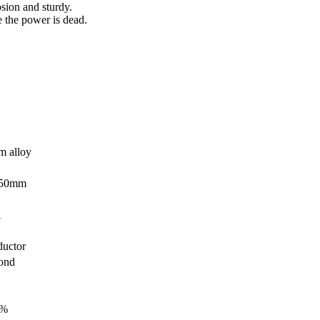
osion and sturdy.
 the power is dead.
 alloy
*50mm
A
uctor
ond
1%