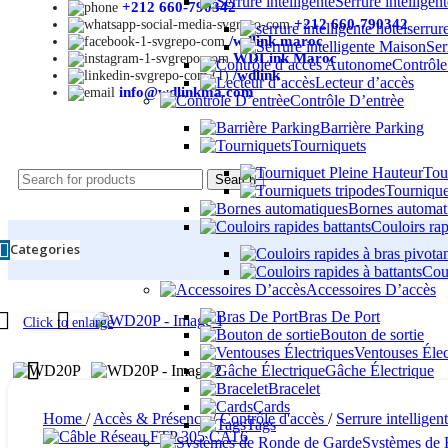
Serrure intelligen
+212 660-790342
+212 660-790342
serrure
/wdlink.maroc
Ser
WDLink Maroc
Contrôl
/wdlink
Lecteur d’accès
info@wdlinkma.com
Contrôle D’entrèe
Barrière Parking
Tourniquets
Tou
Search
Tournique
Bornes automat
Couloirs rap
Categories
Coul
Accessoires D’accès
Bras De Port
Click to enlarge
Bouton de sortie
Ventouses Élec
Gâche Électrique
Bracelet
Cards
Home
/
Accès & Présence
/
Contrôle d'accès
/
Serrure intelligen
Tags
Systèmes de 