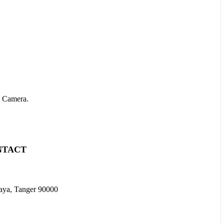
e Camera.
NTACT
naya, Tanger 90000