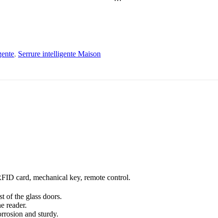
gente
,
Serrure intelligente Maison
RFID card, mechanical key, remote control.
）
t of the glass doors.
e reader.
rrosion and sturdy.