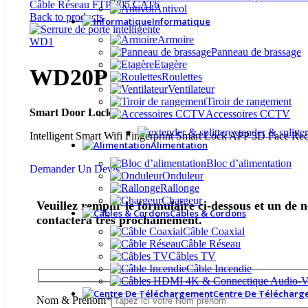
Câble Réseau FTP 305 CAT6
Antivol
Back to products
Informatique
Armoire
WD1
Panneau de brassage
Etagère
WD20P
Roulettes
Ventilateur
Tiroir de rangement
Smart Door Lock
Accessoires CCTV
extender & splitter
Intelligent Smart Wifi Fingerprint Smart Lock APP 3D Face R
Alimentation
Bloc d’alimentation
Demander Un Devis
Onduleur
Rallonge
Chargeur
Veuillez remplir le formulaire ci-dessous et un de 
Câbles & Cordons
contactera très prochainement.
Câble Coaxial
Câble Réseau
Câbles TV
Câble Incendie
Centre De Télécharg
Nom & Prénom*