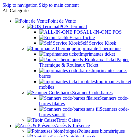
Skip to navigation
Skip to main content
All Categories
Point de Vente
POS Terminal
ALL-IN-ONE POS
Ecran Tactile
Self Service Kiosk
Imprimante Thermique
Imprimantes ticket
Papier
Thermique & Rouleaux Ticket
Imprimantes code-
barres
Imprimantes ticket
mobiles
Scanner Code-barres
Scanners code-
barres filaires
Scanners code-
barres sans fil
Tiroir Caisse
Accès & Présence
Pointeuses biométriques
Contrôle d’accès