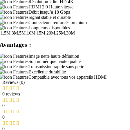
Résolution Ultra HD 4K
HDMI 2.0 Haute vitesse
Débit jusqu’à 18 Gbps
Signal stable et durable
Connecteurs renforcés premium
Longueurs disponibles
:1.5M,3M,5M,10M,15M,20M,25M,30M
Avantages :
Image nette haute définition
Son numérique haute qualité
Transmission rapide sans perte
Excellente durabilité
Compatible avec tous vos appareils HDMI
Reviews (0)
0 reviews
0
0
0