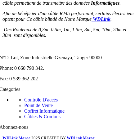
câble permettant de transmettre des données
Informatiques
.
Afin de bénéficier d'un câble RJ45 performant, certains électriciens
optent pour Ce câble blindé de Notre Marque
WDLink
.
Des Rouleaux de 0,3m, 0,5m, 1m, 1.5m, 3m, 5m, 10m, 20m et
30m sont disponibles.
Nº12 Lot, Zone Industrielle Gzenaya, Tanger 90000
Phone: 0 660 790 342.
Fax: 0 539 362 202
Categories
Contrôle D'accès
Point de Vente
Coffret Informatique
Câbles & Cordons
Abonnez-nous
WDLink Maroc
2025 CREATED BY
WDLink Maroc