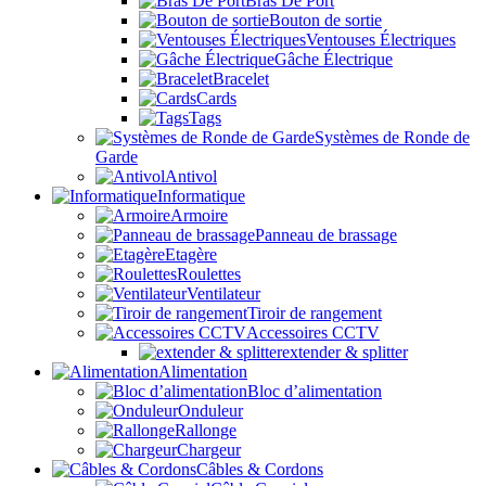
Bras De Port
Bouton de sortie
Ventouses Électriques
Gâche Électrique
Bracelet
Cards
Tags
Systèmes de Ronde de
Garde
Antivol
Informatique
Armoire
Panneau de brassage
Etagère
Roulettes
Ventilateur
Tiroir de rangement
Accessoires CCTV
extender & splitter
Alimentation
Bloc d’alimentation
Onduleur
Rallonge
Chargeur
Câbles & Cordons