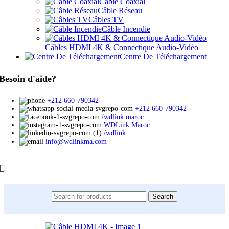
Câble Coaxial
Câble Réseau
Câbles TV
Câble Incendie
Câbles HDMI 4K & Connectique Audio-Vidéo
Centre De Téléchargement
Besoin d'aide?
+212 660-790342
+212 660-790342
/wdlink.maroc
WDLink Maroc
/wdlink
info@wdlinkma.com
Search