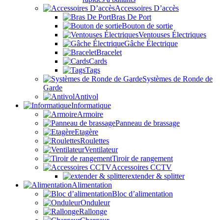
Accessoires D’accès
Bras De Port
Bouton de sortie
Ventouses Électriques
Gâche Électrique
Bracelet
Cards
Tags
Systèmes de Ronde de
Garde
Antivol
Informatique
Armoire
Panneau de brassage
Etagère
Roulettes
Ventilateur
Tiroir de rangement
Accessoires CCTV
extender & splitter
Alimentation
Bloc d’alimentation
Onduleur
Rallonge