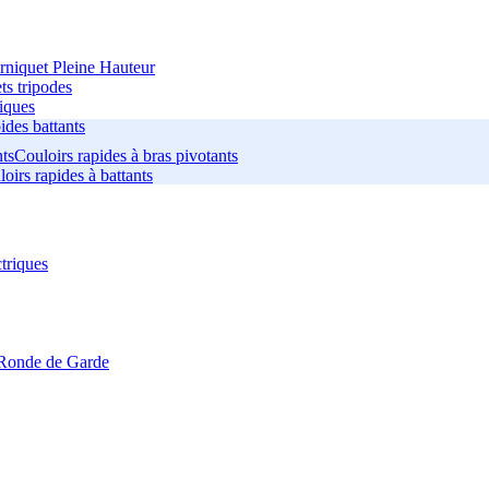
rniquet Pleine Hauteur
ts tripodes
iques
ides battants
Couloirs rapides à bras pivotants
oirs rapides à battants
triques
Ronde de Garde