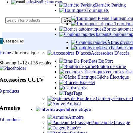
info@wdlinkma.com
Barrière Parking
Tourniquets
Tou
Search
Tournique
Bornes automat
Couloirs rap
Categories
Coul
Home
/
Informatique
Accessoires D’accès
Bras De Port
Showing 1–12 of 35 results
Bouton de sortie
Ventouses Élec
Gâche Électrique
Accessoires CCTV
Bracelet
Cards
9 products
Tags
Systèmes de 
Antivol
Armoire
Informatique
Armoire
14 products
Panneau de brassage
Etagère