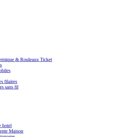
ermique & Rouleaux Ticket
s
obiles
s filaires
s sans fil
e hotel
igente Maison
utonome