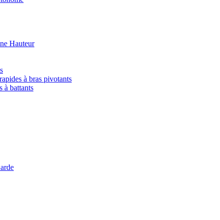
ine Hauteur
s
rapides à bras pivotants
s à battants
arde