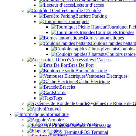
Lecteur d’accès
Contrôle D’entrèe
Barrière Parking
Tourniquets
Tourniquet Ple
Tourniquets tripodes
Bornes automatiques
Couloirs rapides battant
Couloirs 
Couloirs rapide
Accessoires D’accès
Bras De Port
Bouton de sortie
Ventouses Électriques
Gâche Électrique
Bracelet
Cards
Tags
Systèmes de Ronde de G
Antivol
Informatique
Armoire
Point De Vente
Panneau de brassage
Etagère
POS Terminal