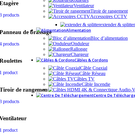
Roulettes
Etagère
Ventilateur
Tiroir de rangement
3 products
Accessoires CCTV
extender & splitter
Alimentation
Panneau de brassage
Bloc d’alimentation
Onduleur
4 products
Rallonge
Chargeur
Câbles & Cordons
Roulettes
Câble Coaxial
1 product
Câble Réseau
Câbles TV
Câble Incendie
Tiroir de rangement
Centre De Télécharg
3 products
Ventilateur
1 product