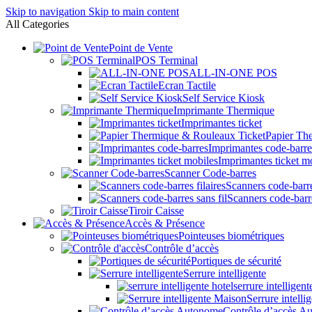
Skip to navigation
Skip to main content
All Categories
Point de Vente
POS Terminal
ALL-IN-ONE POS
Ecran Tactile
Self Service Kiosk
Imprimante Thermique
Imprimantes ticket
Papier Th
Imprimantes code-barre
Imprimantes ticket m
Scanner Code-barres
Scanners code-barre
Scanners code-barre
Tiroir Caisse
Accès & Présence
Pointeuses biométriques
Contrôle d’accès
Portiques de sécurité
Serrure intelligente
serrure intelligent
Serrure intell
Contrôle d’accès A