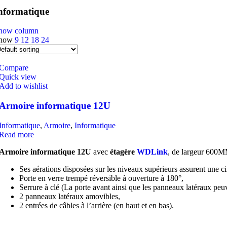
nformatique
how column
how
9
12
18
24
Compare
Quick view
Add to wishlist
Armoire informatique 12U
Informatique
,
Armoire
,
Informatique
Read more
Armoire informatique
12U
avec
étagère
WDLink
, de largeur 600
Ses aérations disposées sur les niveaux supérieurs assurent une cir
Porte en verre trempé réversible à ouverture à 180°,
Serrure à clé (La porte avant ainsi que les panneaux latéraux peuve
2 panneaux latéraux amovibles,
2 entrées de câbles à l’arrière (en haut et en bas).