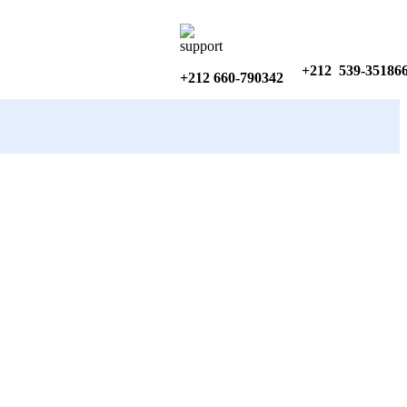
+212 539-35186
+212 660-790342