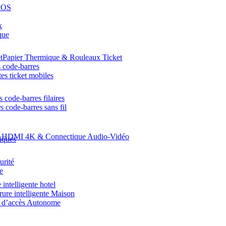
POS
k
que
Papier Thermique & Rouleaux Ticket
 code-barres
es ticket mobiles
 code-barres filaires
s code-barres sans fil
s HDMI 4K & Connectique Audio-Vidéo
iques
urité
te
 intelligente hotel
rure intelligente Maison
e d’accès Autonome